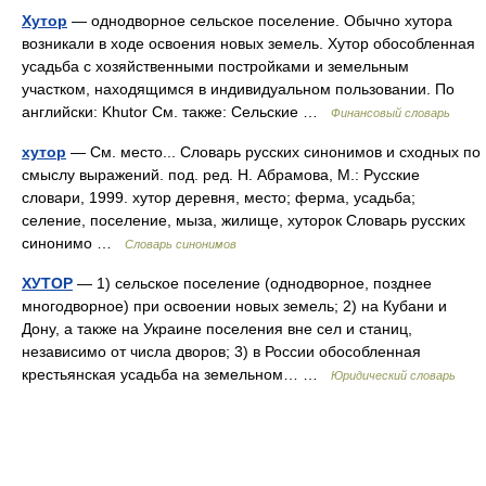
Хутор
— однодворное сельское поселение. Обычно хутора
возникали в ходе освоения новых земель. Хутор обособленная
усадьба с хозяйственными постройками и земельным
участком, находящимся в индивидуальном пользовании. По
английски: Khutor См. также: Сельские …
Финансовый словарь
хутор
— См. место... Словарь русских синонимов и сходных по
смыслу выражений. под. ред. Н. Абрамова, М.: Русские
словари, 1999. хутор деревня, место; ферма, усадьба;
селение, поселение, мыза, жилище, хуторок Словарь русских
синонимо …
Словарь синонимов
ХУТОР
— 1) сельское поселение (однодворное, позднее
многодворное) при освоении новых земель; 2) на Кубани и
Дону, а также на Украине поселения вне сел и станиц,
независимо от числа дворов; 3) в России обособленная
крестьянская усадьба на земельном… …
Юридический словарь