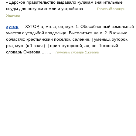
«Царское правительство выдавало кулакам значительные
ссуды для покупки земли и устройства… …
Толковый словарь
Ушакова
хутор
— ХУТОР, а, мн. а, ов, муж. 1. Обособленный земельный
участок с усадьбой владельца. Выселиться на х. 2. В южных
областях: крестьянский посёлок, селение. | уменьш. хуторок,
рка, муж. (к 1 знач.). | прил. хуторской, ая, ое. Толковый
словарь Ожегова.… …
Толковый словарь Ожегова