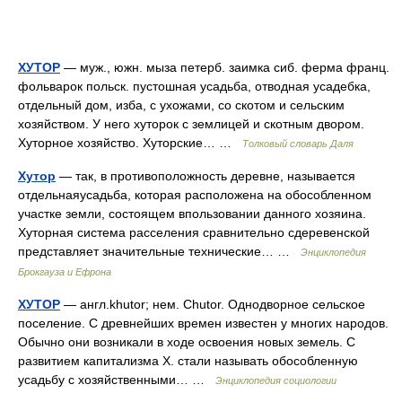
ХУТОР
— муж., южн. мыза петерб. заимка сиб. ферма франц.
фольварок польск. пустошная усадьба, отводная усадебка,
отдельный дом, изба, с ухожами, со скотом и сельским
хозяйством. У него хуторок с землицей и скотным двором.
Хуторное хозяйство. Хуторские… …
Толковый словарь Даля
Хутор
— так, в противоположность деревне, называется
отдельнаяусадьба, которая расположена на обособленном
участке земли, состоящем впользовании данного хозяина.
Хуторная система расселения сравнительно сдеревенской
представляет значительные технические… …
Энциклопедия
Брокгауза и Ефрона
ХУТОР
— англ.khutor; нем. Chutor. Однодворное сельское
поселение. С древнейших времен известен у многих народов.
Обычно они возникали в ходе освоения новых земель. С
развитием капитализма X. стали называть обособленную
усадьбу с хозяйственными… …
Энциклопедия социологии