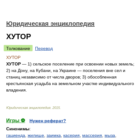
Юридическая энциклопедия
ХУТОР
Толкование
Перевод
ХУТОР
ХУТОР
— 1) сельское поселение при освоении новых земель;
2) на Дону, на Кубани, на Украине — поселения вне сел и
станиц независимо от числа дворов; 3) обособленная
крестьянская усадьба на земельном участке индивидуального
владения.
Юридическая энциклопедия
.
2015
.
Игры ⚽
Нужен реферат?
Синонимы
:
гациенда
,
жилище
,
заимка
,
касерия
,
массерия
,
мыза
,